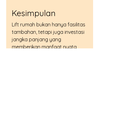
Kesimpulan
Lift rumah bukan hanya fasilitas 
tambahan, tetapi juga investasi 
jangka panjang yang 
memberikan manfaat nyata 
bagi penghuni rumah.
Mulai dari meningkatkan 
kenyamanan, membantu 
mobilitas, mendukung 
kebutuhan lansia, hingga 
menambah nilai properti, lift 
rumah mampu memberikan 
keuntungan yang terus 
dirasakan selama bertahun-
tahun.
Dengan teknologi yang semakin 
modern, hemat energi, dan 