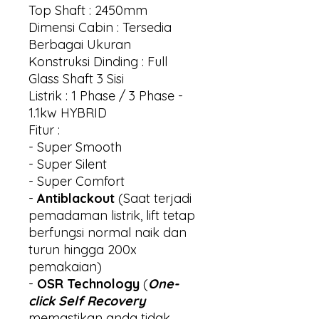
Top Shaft : 2450mm
Dimensi Cabin : Tersedia
Berbagai Ukuran
Konstruksi Dinding : Full
Glass Shaft 3 Sisi
Listrik : 1 Phase / 3 Phase -
1.1kw HYBRID
Fitur :
- Super Smooth
- Super Silent
- Super Comfort
-
Antiblackout
(Saat terjadi
pemadaman listrik, lift tetap
berfungsi normal naik dan
turun hingga 200x
pemakaian)
-
OSR Technology
(
One-
click Self Recovery
memastikan anda tidak