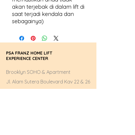
akan terjebak di dalam lift di
saat terjadi kendala dan
sebagainya)
PSA FRANZ HOME LIFT
EXPERIENCE CENTER
Brooklyn SOHO & Apartment
Jl. Alam Sutera Boulevard Kav 22 & 26
Tower East, Lantai 6 Unit I
Alam Sutera, Tangerang, Banten
15320
Ph.
+62 21 - 5964 3532
Email.
mail@pardisolusi.com