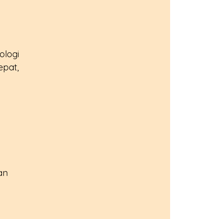
ologi 
epat, 