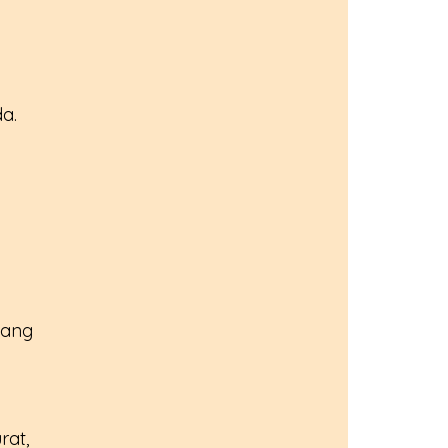
a. 
yang 
rat, 