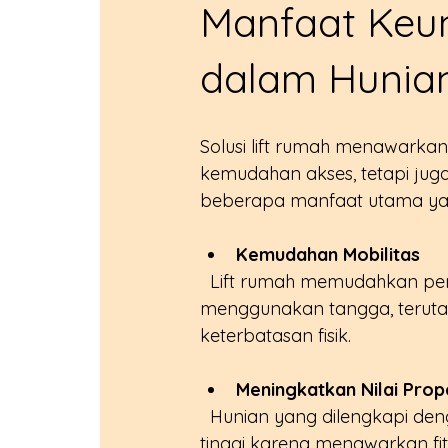
Manfaat Keun
dalam Hunia
Solusi lift rumah menawarka
kemudahan akses, tetapi ju
beberapa manfaat utama ya
Kemudahan Mobilitas
  Lift rumah memudahkan penghuni untuk berpindah antar lantai tanpa harus 
menggunakan tangga, terutam
keterbatasan fisik.
Meningkatkan Nilai Prop
  Hunian yang dilengkapi dengan lift rumah cenderung memiliki nilai jual yang lebih 
tinggi karena menawarkan fit