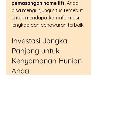
pemasangan home lift
, Anda 
bisa mengunjungi situs tersebut 
untuk mendapatkan informasi 
lengkap dan penawaran terbaik.
Investasi Jangka 
Panjang untuk 
Kenyamanan Hunian 
Anda
Memasang lift rumah bukan 
hanya soal kemewahan, tetapi 
juga investasi jangka panjang 
untuk kenyamanan dan 
kemudahan akses di hunian 
Anda. Dengan berbagai jenis 
dan teknologi yang tersedia, 