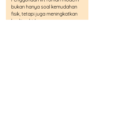
bukan hanya soal kemudahan 
fisik, tetapi juga meningkatkan 
kualitas hidup secara 
keseluruhan. Dengan akses 
yang lebih mudah antar lantai, 
penghuni rumah dapat lebih 
leluasa bergerak dan 
melakukan aktivitas sehari-hari 
tanpa hambatan.
Lift rumah juga memberikan 
rasa aman dan nyaman, 
terutama bagi keluarga dengan 
anggota yang memiliki 
kebutuhan khusus. Selain itu, 
desain modern dan elegan dari 
lift dapat menambah nilai 
estetika rumah, menciptakan 